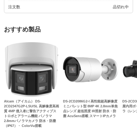
注文数
品切れ中
おすすめ製品
AIcam（アイカム） DS-
DS-2CD2086G2-I 高性能超高解像度
DS-2CD
2CD2347G2P-LSU/SL 高解像度高画
ミニバレット型 8MP 4K 2.8mm単焦
屋内用ボ
質 4MP 侵入者に警告アクティブス
点レンズ 超低照度 IR照射 防水・防
ラ（レン
トロボとアラーム機能 パノラマ
塵 AcuSens搭載 スマートIPカメラ
2.8mmパノラマカメラ 防水・防塵
（IP67）・ ColorVu搭載