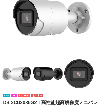
8MP
4K
AcuSens
DS-2CD2086G2-I 高性能超高解像度ミニバレ