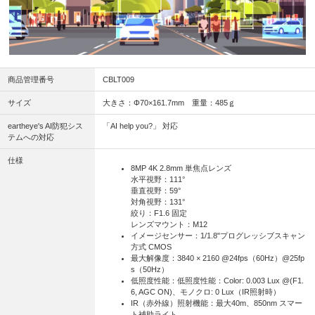
商品管理番号
CBLT009
サイズ
大きさ：Φ70×161.7mm 重量：485ｇ
eartheye's AI防犯シス
「AI help you?」 対応
テムへの対応
仕様
8MP 4K 2.8mm 単焦点レンズ
水平視野：111°
垂直視野：59°
対角視野：131°
絞り：F1.6 固定
レンズマウント：M12
イメージセンサー：1/1.8"プログレッシブスキャン
方式 CMOS
最大解像度：3840 × 2160 @24fps（60Hz）@25fp
s（50Hz）
低照度性能：低照度性能：Color: 0.003 Lux @(F1.
6, AGC ON)、モノクロ: 0 Lux（IR照射時）
IR（赤外線）照射機能：最大40m、850nm スマー
ト補助ライト