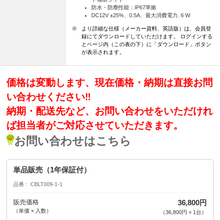
防水・防塵性能：IP67準拠
DC12V ±25%、0.5A、最大消費電力. 6 W
※
より詳細な仕様（メーカー資料、英語版）は、会員登
録にてダウンロードしていただけます。 ログインする
とページ内（この表の下）に「ダウンロード」ボタン
が表示されます。
価格は変動します、現在価格・納期は直接お問
い合わせください‼️
納期・配送先など、お問い合わせをいただけれ
ば担当者がご対応させていただきます。
お問い合わせはこちら
単品販売（1年保証付）
品番
CBLT009-1-1
販売価格
36,800円
（単価 × 入数）
（
36,800円
×
1
台
）